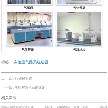
标签：
实验室气路系统建设,
上一篇:
PP通风管道
下一篇:
实验室通风系统建设
相关新闻
实验台整体实验室规划 通风 气路设计施工·
09-03
全钢实验台，高度，宽度
08-29