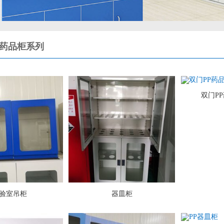
/药品柜系列
双门P
验室吊柜
器皿柜