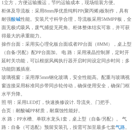
1立方，方便运输搬运，节约运输成本，现场组装方便。
柜体及导流板：采用8mm厚优质纯料PP(聚丙烯)板制作，具有
耐强
酸碱
性能。安装尺寸科学合理，导流板采用5MMPP板，全
面无极式吸风，废气捕捉无死角。柜体整体结实可靠，并可获
得最大的承重能力。
操作台面：采用实心理化板台面或者PP台面（8MM），桌上型
（自备/另配）配PP台面加。 电 路：采用液晶控制屏，定时开
延时关功能，可以根据风阀执行器开启时间设定同步时间；多
功能防溅插座.
玻璃视窗：采用厚5mm钢化玻璃，安全性能高。配重与玻璃视
窗连接采用标准同步带同步轮传动，确保使用安全，确保门框
水平升降。
照 明：采用LED灯，快速换修设计. 导流夹、门把手、
合页：耐酸碱PP材质，耐腐蚀性能好。
水 路：PP水槽、单联水龙头1套，桌上型（自备/另配）。 气
路：自备（可选配）预留安装孔，按需可加至最多七套
气路
。