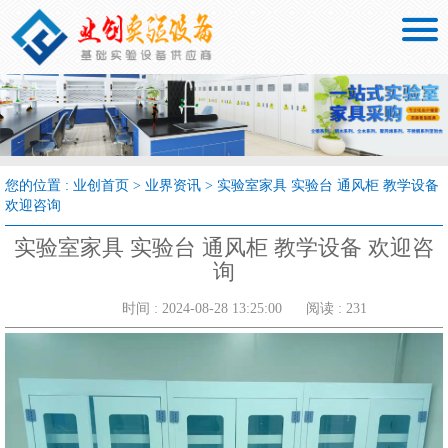

您的位置 :
业创首页
>
业界资讯
>
实验室家具 实验台 通风柜 教学设备
欢迎咨询
实验室家具 实验台 通风柜 教学设备 欢迎咨
询
时间 : 2024-08-28 13:25:00
阅读 : 231