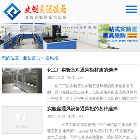

您的位置 :
业创首页
>
通风柜
化工厂实验室对通风柜材质的选择
2021-10-21 / 阅读 : 293
化工厂的实验室对实验室通风柜的要求是非常高
的，我们在挑选的过程中，也应该格外的去注意具体的
一些材质，这个过程中必须要依据今后所进行的实验的
种类，以及平时经常使用的各种试剂，还有各种防腐方
实验室通风设备通风柜的各种选择
面的材料，这些对于我们整个选择实验室通风柜来说都
2021-10-20 / 阅读 : 311
会有很大的影响。 选择正确的实验室通风柜的材
质， ...
日常实验室都是要使用到不同类型的通风柜(实
验室设备通风柜)，这样的通风柜很好保护了实验室的
空气安全性，同样也可以有效避免一些问题的产生，让