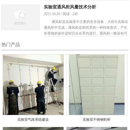
实验变得更加安全。但是大家也应该知道，这样的通风
实验室通风柜风量技术分析
柜多数时间上我们都是直接订购，这样价格方面优惠，
2021-10-20 / 阅读 : 248
也可以保 ...
通风柜是实验室中主要的安全设备，大部分实验在
通风柜中完成，通风柜是密闭罩的一种特殊形式，产生
有害物的操作进程完全在罩内进行。通风柜一般设有可
开闭的操作孔和观察孔，通过对通风柜进行抽风，使柜
热门产品
内形成负压，以防止通风柜内机械设备的扰动、化学反
应或热源的热压，以及室内横向气流的干扰等原因引起
...
实验室气路系统建设
实验室不锈钢鞋柜